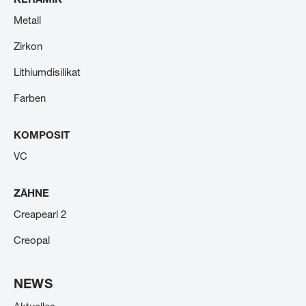
KERAMIK
Metall
Zirkon
Lithiumdisilikat
Farben
KOMPOSIT
VC
ZÄHNE
Creapearl 2
Creopal
NEWS