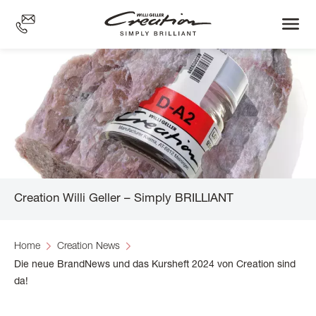
Skip
to
main
content
Creation Willi Geller – Simply BRILLIANT
Home
Creation News
Die neue BrandNews und das Kursheft 2024 von Creation sind
da!