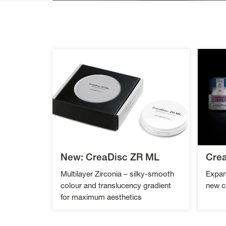
Creation
Willi
Geller
New: CreaDisc ZR ML
Crea
Multilayer Zirconia – silky-smooth
Expand
colour and translucency gradient
new c
for maximum aesthetics