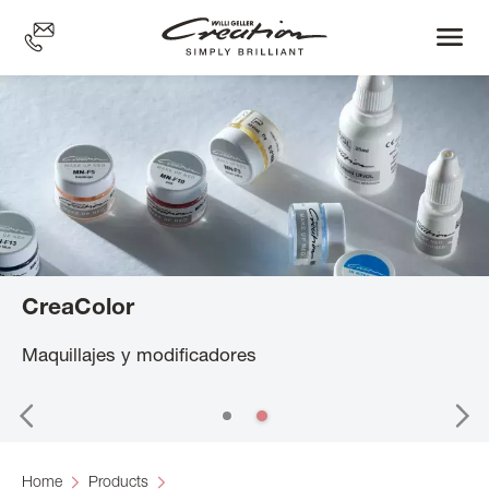
Skip
to
main
content
CreaColor
CreaColor
CreaColor
CreaColor
Maquillajes y modificadores
Home
Products