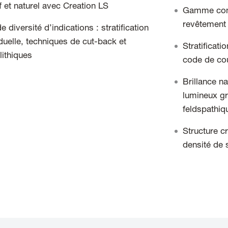
if et naturel avec Creation LS
Gamme comp
revêtement i
 diversité d’indications : stratification
iduelle, techniques de cut-back et
Stratificat
ithiques
code de cou
Brillance na
lumineux g
feldspathiq
Structure c
densité de 