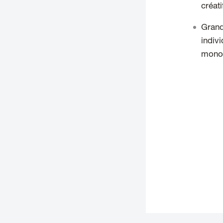
créat
Grande
indiv
monol