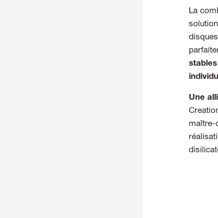
La comb
solution
disques
parfaite
stables
individ
Une all
Creatio
maître-
réalisat
disilica