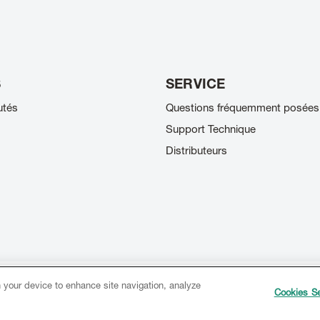
S
SERVICE
utés
Questions fréquemment posées
Support Technique
Distributeurs
n your device to enhance site navigation, analyze
Mentions légales
Conditions générales d'utilisation
Copyright
Cookies Se