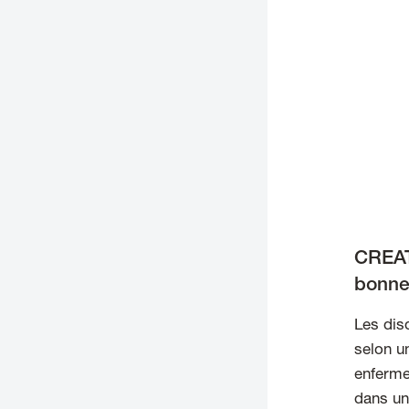
CREAT
bonne 
Les dis
selon u
enferme 
dans une