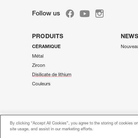
Follow us
PRODUITS
NEW
CÉRAMIQUE
Nouvea
Métal
Zircon
Disilicate de lithium
Couleurs
By clicking “Accept All Cookies”, you agree to the storing of cookies o
Footer
© 2026 Creation Willi Geller. Tous droits réservés.
site usage, and assist in our marketing efforts.
menu