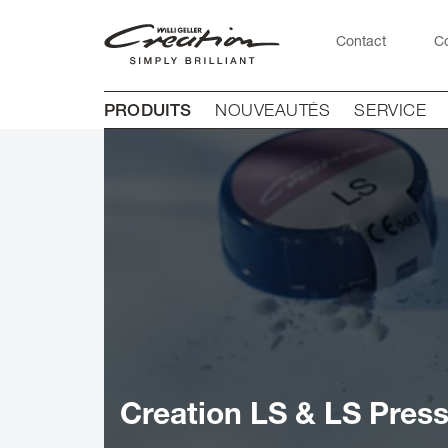
Skip
to
Contact
C
main
content
Main
PRODUITS
NOUVEAUTÉS
SERVICE
navigation
Creation LS & LS Pres