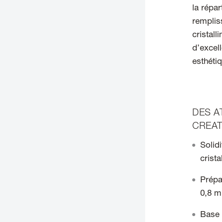
la répa
remplis
cristall
d’excel
esthétiq
DES A
CREAT
Solidi
crist
Prépa
0,8 m
Base 