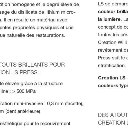
LS se démarq
rtition homogène et le degré élevé de
couleur brill
sage du disilicate de lithium micro-
la lumière
. L
in. Il en résulte un matériau avec
concept de c
lentes propriétés physiques et une
toutes les c
ue naturelle des restaurations.
Creation Willi
revêtement de
Press suit le
TOUTS BRILLANTS POUR
stratification.
ION LS PRESS :
Creation LS 
té élevée grâce à la structure
couleurs typ
alline : > 500 MPa
ration mini-invasive : 0,3 mm (facette),
m (dent antérieure)
DES ATOUT
CREATION L
esthétique pour le recouvrement